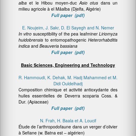
alba
et le Hibou moyen-duc
Asio
otus
dans un
milieu agricole à el Mâalba (Djelfa, Algérie)
Full paper (pdf)
E. Noujeim, J. Sakr, D. El Sayegh and N. Nemer
In vitro
susceptibility of the pea leafminer
Liriomyza
huidobrensis
to entomopathogenic
Heterorhabditis
indica
and
Beauveria bassiana
Full paper (pdf)
Basic Sciences, Engineering and Technology
R. Hammoudi, K. Dehak, M. Hadj Mahammed et M.
Didi Ouldelhadj
Composition chimique et activité antioxydante des
huiles essentielles de Deverra scoparia Coss. &
Dur. (Apiaceae)
Full paper (pdf)
N. Frah, H. Baala et A. Loucif
Étude de l’arthropodofaune dans un verger d’olivier
à Sefiane (w. Batna est – algérien)