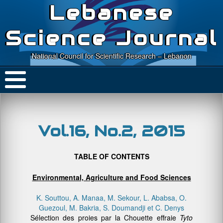
Lebanese
Science Journal
National Council for Scientific Research – Lebanon
Vol.16, No.2, 2015
TABLE OF CONTENTS
Environmental, Agriculture and Food Sciences
K. Souttou, A. Manaa, M. Sekour, L. Ababsa, O.
Guezoul, M. Bakria, S. Doumandji et C. Denys
Sélection des proies par la Chouette effraie
Tyto