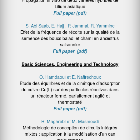
Propagation in vitro de deux variétés hybrides de
Lilium asiatique
Full paper (pdf)
S. Abi Saab, E. Hajj , P. Jammal, R. Yammine
Effet de la fréquence de récolte sur la qualité de la
semence des boucs baladi et chami en anœstrus
saisonnier
Full paper (pdf)
Basic Sciences, Engineering and Technology
O. Hamdaoui et E. Naffrechoux
Etude des équilibres et de la cinétique d’adsorption
du cuivre Cu(II) sur des particules réactives dans
un réacteur fermé, parfaitement agité et
thermostaté
Full paper (pdf)
R. Maghrebi et M. Masmoudi
Méthodologie de conception de circuits intégrés
mixtes : application à la modélisation d’un can