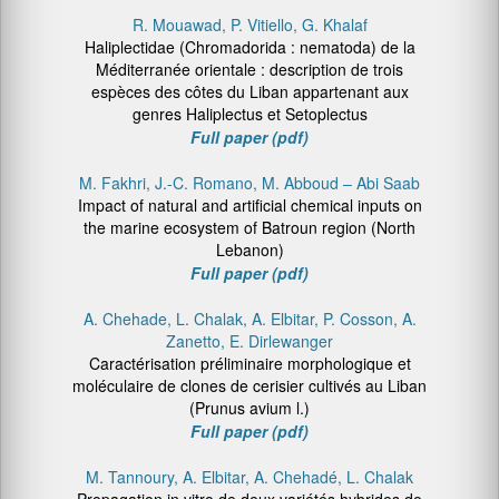
R. Mouawad, P. Vitiello, G. Khalaf
Haliplectidae (Chromadorida : nematoda) de la
Méditerranée orientale : description de trois
espèces des côtes du Liban appartenant aux
genres Haliplectus et Setoplectus
Full paper (pdf)
M. Fakhri, J.-C. Romano, M. Abboud – Abi Saab
Impact of natural and artificial chemical inputs on
the marine ecosystem of Batroun region (North
Lebanon)
Full paper (pdf)
A. Chehade, L. Chalak, A. Elbitar, P. Cosson, A.
Zanetto, E. Dirlewanger
Caractérisation préliminaire morphologique et
moléculaire de clones de cerisier cultivés au Liban
(Prunus avium l.)
Full paper (pdf)
M. Tannoury, A. Elbitar, A. Chehadé, L. Chalak