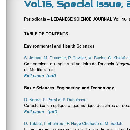
Vol.16, Special Issue,
Periodicals – LEBANESE SCIENCE JOURNAL Vol. 16, s
TABLE OF CONTENTS
Environmental and Health Sciences
S. Jemaa, M. Dussene, P. Cuvilier, M. Bacha, G. Khalaf e
Comparaison du régime alimentaire de l’anchois (
Engrau
en Méditerranée
Full paper (pdf)
Basic Sciences, Engineering and Technology
R. Nohra, F. Parol et P. Dubuisson
Caractérisation optique et géométrique des cirrus au-dess
Full paper (pdf)
D. Tabbal, I. Shahrour, F. Hage Chehade et M. Sadek
Influence des fissures sur la distribution de la succion 