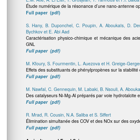
Étude numérique de la résonance d’une nano-antenne opt
Full paper (pdf)
S. Hany, B. Duponchel, C. Poupin, A. Aboukaïs, D. Dew
Bychkov et E. Abi Aad
Caractérisation physico-chimique et mécanique des acie
GNL
Full paper (pdf)
M. Kfoury, S. Fourmentin, L. Auezova et H. Greige-Gerge
Effets des substituants de phénylpropènes sur la stabilité
Full paper (pdf)
M. Nawfal, C. Gennequin, M. Labaki, B. Nsouli, A. Abouka
Des catalyseurs Ni-Mg-Al préparés par voie hydrotalcite
Full paper (pdf)
R. Mrad, R. Cousin, N.A. Saliba et S. Siffert
Élimination simultanée des COV et des NOx sur des oxyde
Full paper (pdf)