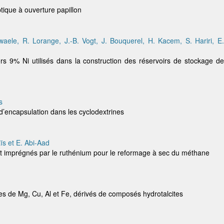
ique à ouverture papillon
aele, R. Lorange, J.-B. Vogt, J. Bouquerel, H. Kacem, S. Hariri, E.
rs 9% Ni utilisés dans la construction des réservoirs de stockage de
s
 d’encapsulation dans les cyclodextrines
ïs et E. Abi-Aad
 et imprégnés par le ruthénium pour le reformage à sec du méthane
s de Mg, Cu, Al et Fe, dérivés de composés hydrotalcites