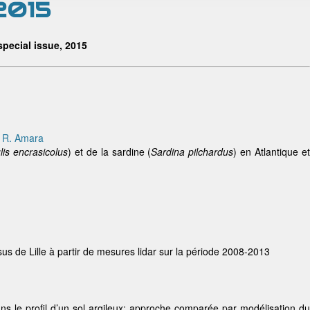
 2015
pecial issue, 2015
t R. Amara
lis encrasicolus
) et de la sardine (
Sardina pilchardus
) en Atlantique et
us de Lille à partir de mesures lidar sur la période 2008-2013
dans le profil d’un sol argileux: approche comparée par modélisation du