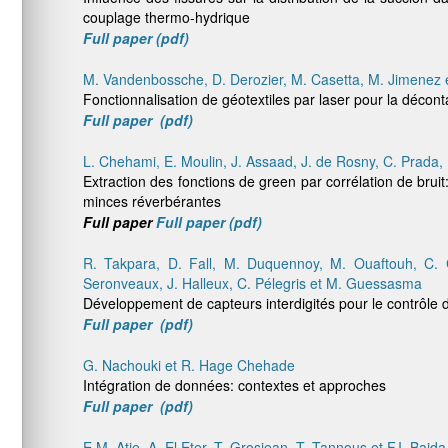
couplage thermo-hydrique
Full paper (pdf)
M. Vandenbossche, D. Derozier, M. Casetta, M. Jimenez e
Fonctionnalisation de géotextiles par laser pour la décon
Full paper (pdf)
L. Chehami, E. Moulin, J. Assaad, J. de Rosny, C. Prada,
Extraction des fonctions de green par corrélation de bruit
minces réverbérantes
Full paper
Full paper (pdf)
R. Takpara, D. Fall, M. Duquennoy, M. Ouaftouh, C. C
Seronveaux, J. Halleux, C. Pélegris et M. Guessasma
Développement de capteurs interdigités pour le contrôle 
Full paper (pdf)
G. Nachouki et R. Hage Chehade
Intégration de données: contextes et approches
Full paper (pdf)
E.M. Atie, A. El Eter, T. Grosjean, T. Tannous et F.I. Baida